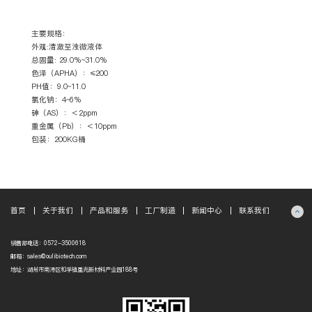
主要规格：
外观:清澈至浊微液体
总固量: 29.0%~31.0%
色泽（APHA）：≤200
PH值：9.0~11.0
氯化钠：4~6%
砷（AS）：＜2ppm
重金属（Pb）：＜10ppm
包装：200KG桶
首页
关于我们
产品和服务
工厂制造
新闻中心
联系我们
销售部电话：0572-3500618
邮箱：sales@oulibiotech.com
地址：湖州市南浔区和孚镇重兆新材料产业园188号