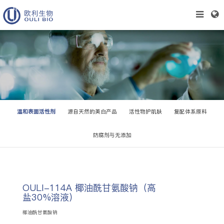
温和表面活性剂
源自天然的美白产品
活性物护肌肤
复配体系原料
防腐剂与无添加
OULI-114A 椰油酰甘氨酸钠（高
盐30%溶液）
椰油酰甘氨酸钠